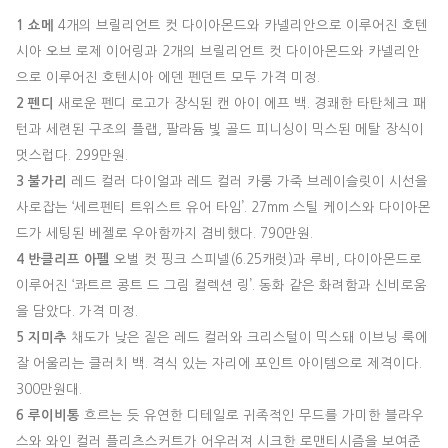
1 쇼메
4개의 브릴리언트 컷 다이아몬드와 카넬리안으로 이루어진 호텐
시아 오브 로제 이어링과 2개의 브릴리언트 컷 다이아몬드와 카넬리안
으로 이루어진 호텐시아 에덴 펜던트 모두 가격 미정.
2 펜디
새로운 펜디 로고가 장식된 캔 아이 에프 백. 경쾌한 타탄체크 패
턴과 세련된 구조의 플랩, 팔라듐 빛 골드 피니싱이 믹스된 메탈 장식이
멋스럽다. 299만원.
3 불가리
레드 컬러 다이얼과 레드 컬러 카룽 가죽 브레이슬릿이 시선을
사로잡는 ‘세르펜티 트위스트 유어 타임’. 27mm 스틸 케이스와 다이아몬
드가 세팅된 베젤로 우아함까지 겸비했다. 790만원.
4 반클리프 아펠
오벌 컷 핑크 스피넬(6.25캐럿)과 루비, 다이아몬드로
이루어진 ‘콰트르 콩트 드 그림 컬렉션 링’. 동화 같은 화려함과 신비로움
을 담았다. 가격 미정.
5 지미추
채도가 낮은 짙은 레드 컬러와 크리스털이 믹스돼 이브닝 룩에
잘 어울리는 클러치 백. 격식 있는 자리에 포인트 아이템으로 제격이다.
300만원대.
6 루이비통
흐르는 듯 유연한 디테일로 귀족적인 무드를 가미한 블라우
스와 와인 컬러 플리츠스커트가 어우러져 시크한 로맨티시즘을 보여준