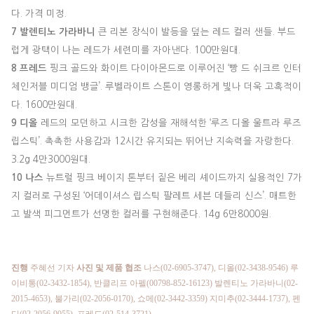
다. 가격 미정.
7 발렌티노 가라바니
큰 리본 장식이 발등을 덮는 레드 컬러 샌들. 부드
럽게 광택이 나는 레드가 세련미를 자아낸다. 100만원대.
8 프레드
핑크 골드와 화이트 다이아몬드로 이루어진 ‘빵 드 쉬크르 인터
체인저블 미디엄 뱅글’. 루벨라이트 스톤이 영롱하게 빛나 더욱 고혹적이
다. 1600만원대.
9 디올
레드의 모던하고 시크한 감성을 재해석한 ‘루즈 디올 울트라 루즈
립스틱’. 촉촉한 사용감과 12시간 유지되는 뛰어난 지속력을 자랑한다.
3.2g 4만3000원대.
10 나스
뉴트럴 핑크 베이지 톤부터 짙은 베리 셰이드까지 실용적인 7가
지 컬러로 구성된 ‘어데이셔스 립스틱 팔레트 세븐 데들리 신스’. 매트한
고 발색 피그먼트가 선명한 컬러를 구현해준다. 14g 6만8000원.
진행
주혜선 기자
사진 및 제품 협조
나스(02-6905-3747), 디올(02-3438-9546) 루
이비통(02-3432-1854), 반클리프 아펠(00798-852-16123) 발렌티노 가라바니(02-
2015-4653), 불가리(02-2056-0170), 쇼메(02-3442-3359) 지미추(02-3444-1737), 펜
디(02-2056-9055), 프레드(02-514-3721)