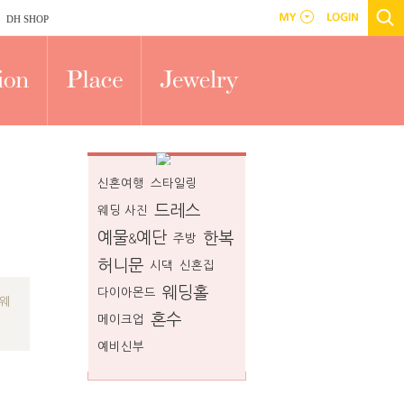
DH SHOP
신혼여행
스타일링
드레스
웨딩 사진
예물
예단
한복
&
주방
허니문
시댁
신혼집
웨딩홀
다이아몬드
 웨
혼수
메이크업
예비신부