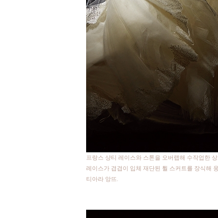
프랑스 샹티 레이스와 스톤을 오버랩해 수작업한 상
레이스가 겹겹이 입체 재단된 튈 스커트를 장식해 
티아라 앙뜨.